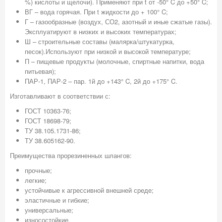
%) кислоты и щелочи). Применяют при t от -50° C до +50° C;
ВГ – вода горячая. При t жидкости до + 100° C;
Г – газообразные (воздух, СО2, азотный и иные сжатые газы).
Эксплуатируют в низких и высоких температурах;
Ш – строительные составы (малярка/штукатурка,
песок).Используют при низкой и высокой температуре;
П – пищевые продукты (молочные, спиртные напитки, вода
питьевая);
ПАР-1, ПАР-2 – пар. 1й до +143° C, 2й до +175° C.
Изготавливают в соответствии с:
ГОСТ 10363-76;
ГОСТ 18698-79;
ТУ 38.105.1731-86;
ТУ 38.605162-90.
Преимущества прорезиненных шлангов:
прочные;
легкие;
устойчивые к агрессивной внешней среде;
эластичные и гибкие;
универсальные;
износостойкие.