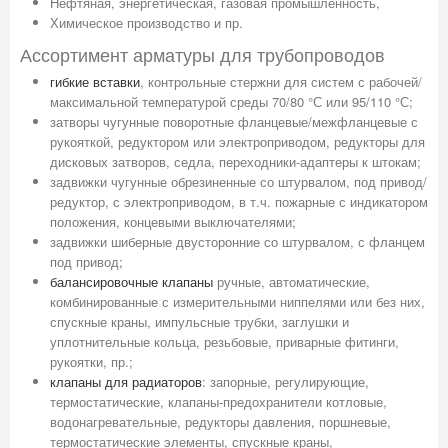
Нефтяная, энергетическая, газовая промышленность,
Химическое производство и пр.
Ассортимент арматуры для трубопроводов
гибкие вставки
, контрольные стержни для систем с рабочей/
максимальной температурой среды 70/80 °С или 95/110 °С;
затворы чугунные поворотные фланцевые/межфланцевые с
рукояткой, редуктором или электроприводом, редукторы для
дисковых затворов, седла, переходники-адаптеры к штокам;
задвижки чугунные обрезиненные со штурвалом, под привод/
редуктор, с электроприводом, в т.ч. пожарные с индикатором
положения, концевыми выключателями;
задвижки шиберные двусторонние со штурвалом, с фланцем
под привод;
балансировочные клапаны
ручные, автоматические,
комбинированные с измерительными ниппелями или без них,
спускные краны, импульсные трубки, заглушки и
уплотнительные кольца, резьбовые, приварные фитинги,
рукоятки, пр.;
клапаны для радиаторов
: запорные, регулирующие,
термостатические, клапаны-предохранители котловые,
водонагревательные, редукторы давления, поршневые,
термостатические элементы, спускные краны,