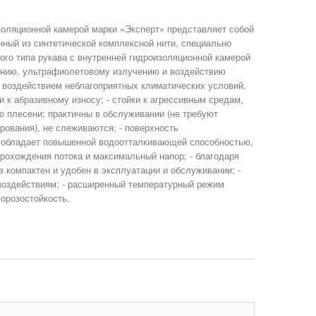
золяционной камерой марки «Эксперт» представляет собой
анный из синтетической комплексной нити, специально
ого типа рукава с внутренней гидроизоляционной камерой
рению, ультрафиолетовому излучению и воздействию
 воздействием неблагоприятных климатических условий,
ки к абразивному износу; - стойки к агрессивным средам,
 плесени; практичны в обслуживании (не требуют
рования), не слеживаются; - поверхность
 обладает повышенной водоотталкивающей способностью,
прохождения потока и максимальный напор; - благодаря
в компактен и удобен в эксплуатации и обслуживании; -
воздействиям; - расширенный температурный режим
морозостойкость.