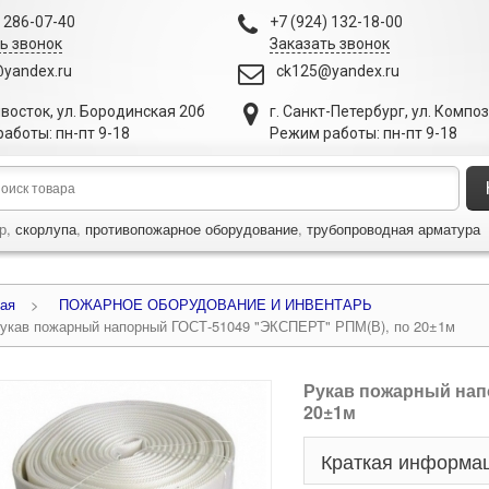
) 286-07-40
+7 (924) 132-18-00
ь звонок
Заказать звонок
yandex.ru
ck125@yandex.ru
ивосток
,
ул. Бородинская 20б
г. Санкт-Петербург
,
ул. Компо
аботы: пн-пт 9-18
Режим работы: пн-пт 9-18
р,
скорлупа
,
противопожарное оборудование
,
трубопроводная арматура
ая
>
ПОЖАРНОЕ ОБОРУДОВАНИЕ И ИНВЕНТАРЬ
укав пожарный напорный ГОСТ-51049 "ЭКСПЕРТ" РПМ(В), по 20±1м
Рукав пожарный нап
20±1м
Краткая информа