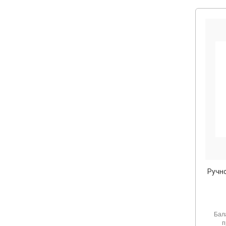
Ручн
Бал
п