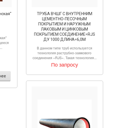
нская"
ТРУБА ВЧШГ С ВНУТРЕННИМ
ЦЕМЕНТНО-ПЕСОЧНЫМ
ПОКРЫТИЕМ И НАРУЖНЫМ
ЛАКОВЫМ И ЦИНКОВЫМ
ПОКРЫТИЕМ СОЕДИНЕНИЕ=RJS
кая"
ДУ 1000 ДЛИНА=6,0М
щееся
..
В данном типе труб используется
технология раструбно-замкового
соединения «RJS». Такая технология...
По запросу
нее