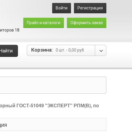
Войти
Регистрация
Прайс и каталоги
Оформить заказ
зиторов 18
Корзина:
Найти
0 шт.
-
0,00 руб
орный ГОСТ-51049 "ЭКСПЕРТ" РПМ(В), по
ция