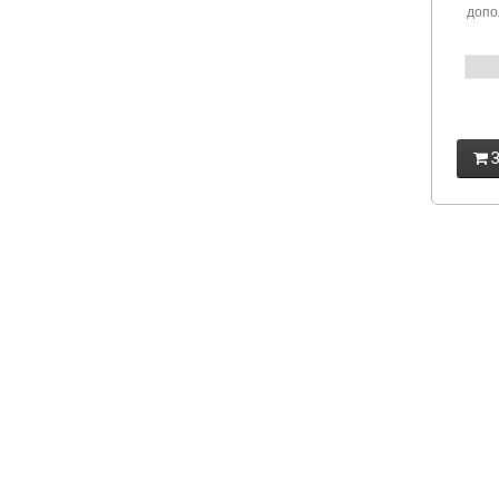
допо
З