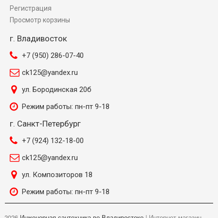
Регистрация
Просмотр корзины
г. Владивосток
+7 (950) 286-07-40
ck125@yandex.ru
ул. Бородинская 20б
Режим работы: пн-пт 9-18
г. Санкт-Петербург
+7 (924) 132-18-00
ck125@yandex.ru
ул. Композиторов 18
Режим работы: пн-пт 9-18
©
2026
Инженерная сантехника во Владивостоке
| Интернет-магазин