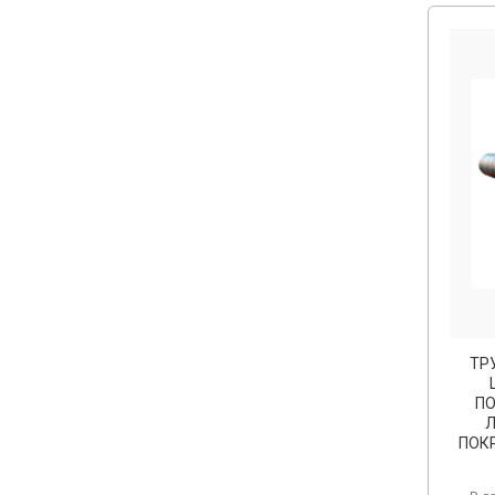
ТР
П
ПОК