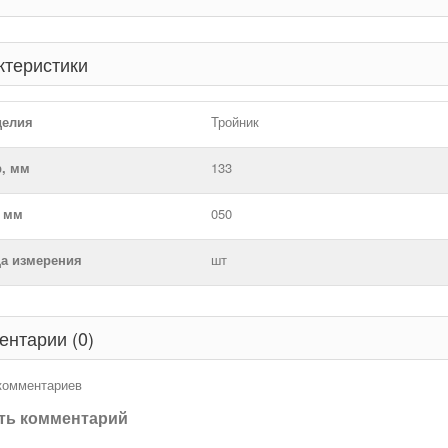
ктеристики
делия
Тройник
р, мм
133
, мм
050
а измерения
шт
ентарии (0)
 комментариев
ть комментарий