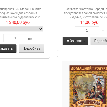
ансировочный клапан РК MBV
Этикетка "Настойка Бородинс
редназначен для создания
представляет собой самоклея
лнительного гидравлического...
изделие, изготовленное из.
1 340,00
руб
11,00
руб
шт
шт
Заказать
Подроб
аказать
Подробнее