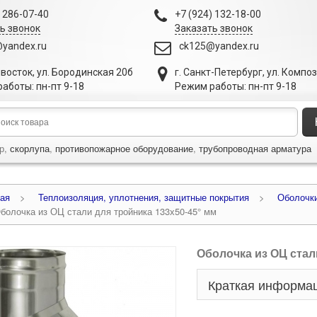
) 286-07-40
+7 (924) 132-18-00
ь звонок
Заказать звонок
yandex.ru
ck125@yandex.ru
ивосток
,
ул. Бородинская 20б
г. Санкт-Петербург
,
ул. Компо
аботы: пн-пт 9-18
Режим работы: пн-пт 9-18
р,
скорлупа
,
противопожарное оборудование
,
трубопроводная арматура
ая
>
Теплоизоляция, уплотнения, защитные покрытия
>
Оболочки
болочка из ОЦ стали для тройника 133х50-45° мм
Оболочка из ОЦ стал
Краткая информа