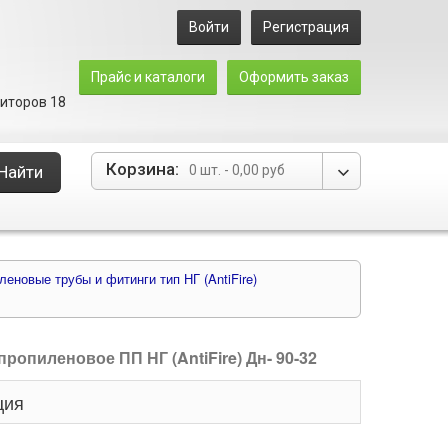
Войти
Регистрация
Прайс и каталоги
Оформить заказ
зиторов 18
Корзина:
Найти
0 шт.
-
0,00 руб
еновые трубы и фитинги тип НГ (AntiFire)
ропиленовое ПП НГ (AntiFire) Дн- 90-32
ция