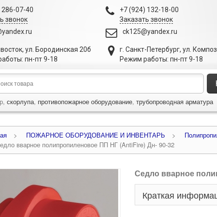
) 286-07-40
+7 (924) 132-18-00
ь звонок
Заказать звонок
yandex.ru
ck125@yandex.ru
ивосток
,
ул. Бородинская 20б
г. Санкт-Петербург
,
ул. Компо
аботы: пн-пт 9-18
Режим работы: пн-пт 9-18
р,
скорлупа
,
противопожарное оборудование
,
трубопроводная арматура
ая
>
ПОЖАРНОЕ ОБОРУДОВАНИЕ И ИНВЕНТАРЬ
>
Полипропил
едло вварное полипропиленовое ПП НГ (AntiFire) Дн- 90-32
Седло вварное полип
Краткая информа