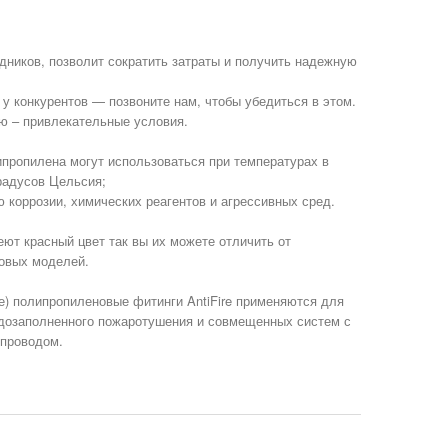
едников, позволит сократить затраты и получить надежную
 у конкурентов — позвоните нам, чтобы убедиться в этом.
ю – привлекательные условия.
ипропилена могут использоваться при температурах в
радусов Цельсия;
ю коррозии, химических реагентов и агрессивных сред.
ют красный цвет так вы их можете отличить от
овых моделей.
е) полипропиленовые фитинги AntiFire применяются для
одозаполненного пожаротушения и совмещенных систем с
проводом.