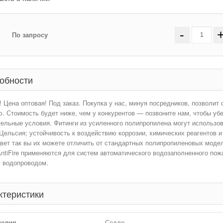
-
По запросу
обности
 Цена оптовая! Под заказ. Покупка у нас, минуя посредников, позволит
. Стоимость будет ниже, чем у конкурентов — позвоните нам, чтобы уб
ельные условия. Фитинги из усиленного полипропилена могут использов
Цельсия; устойчивость к воздействию коррозии, химических реагентов 
вет так вы их можете отличить от стандартных полипропиленовых моде
ntiFire применяются для систем автоматического водозаполненного по
 водопроводом.
ктеристики
делия
Седло