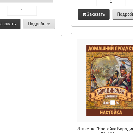
Заказать
Подроб
аказать
Подробнее
Этикетка "Настойка Бороди