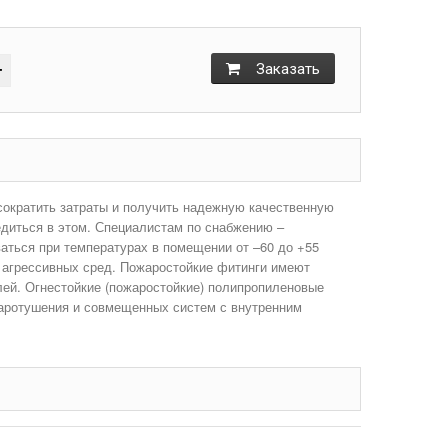
+
Заказать
 сократить затраты и получить надежную качественную
едиться в этом. Специалистам по снабжению –
аться при температурах в помещении от –60 до +55
и агрессивных сред. Пожаростойкие фитинги имеют
лей. Огнестойкие (пожаростойкие) полипропиленовые
жаротушения и совмещенных систем с внутренним