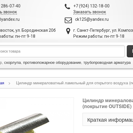
) 286-07-40
+7 (924) 132-18-00
ь звонок
Заказать звонок
yandex.ru
ck125@yandex.ru
ивосток
,
ул. Бородинская 20б
г. Санкт-Петербург
,
ул. Компо
аботы: пн-пт 9-18
Режим работы: пн-пт 9-18
р,
скорлупа
,
противопожарное оборудование
,
трубопроводная арматура
ая
>
Цилиндр минераловатный ламельный для открытого воздуха (
Цилиндр минералова
(покрытие OUTSIDE)
Краткая информа