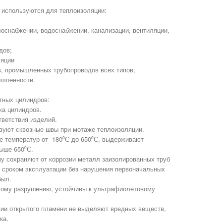
используются для теплоизоляции:
лоснабжении, водоснабжении, канализации, вентиляции,
дов;
ляции
в, промышленных трубопроводов всех типов;
ышленности.
тных цилиндров:
жа цилиндров.
тветствия изделий.
твуют сквозные швы при мотаже теплоизоляции.
е температур от -180⁰С до 650⁰С, выдерживают
ыше 650⁰С.
у сохраняют от коррозии металл заизолированных труб
 сроком эксплуатации без нарушения первоначальных
был.
кому разрушению, устойчивы к ультрафиолетовому
вии открытого пламени не выделяют вредных веществ,