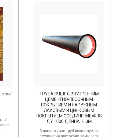
нская"
ТРУБА ВЧШГ С ВНУТРЕННИМ
ЦЕМЕНТНО-ПЕСОЧНЫМ
ПОКРЫТИЕМ И НАРУЖНЫМ
ЛАКОВЫМ И ЦИНКОВЫМ
ПОКРЫТИЕМ СОЕДИНЕНИЕ=RJS
кая"
ДУ 1000 ДЛИНА=6,0М
щееся
..
В данном типе труб используется
технология раструбно-замкового