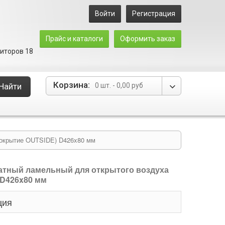
Войти
Регистрация
Прайс и каталоги
Оформить заказ
зиторов 18
Корзина:
Найти
0 шт.
-
0,00 руб
покрытие OUTSIDE) D426x80 мм
тный ламельный для открытого воздуха
 D426x80 мм
ция