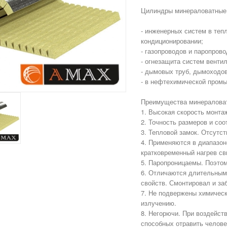
Цилиндры минераловатные 
- инженерных систем в теп
кондиционировании;
- газопроводов и паропрово
- огнезащита систем венти
- дымовых труб, дымоходо
- в нефтехимической пром
Преимущества минералова
1. Высокая скорость монта
2. Точность размеров и соо
3. Тепловой замок. Отсутс
4. Применяются в диапазон
кратковременный нагрев св
5. Паропроницаемы. Поэтом
6. Отличаются длительным
свойств. Смонтировал и за
7. Не подвержены химичес
излучению.
8. Негорючи. При воздейст