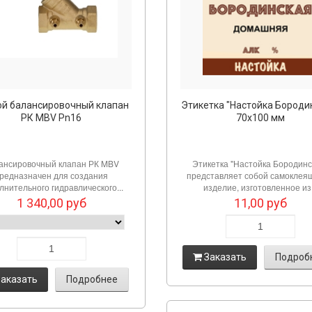
ой балансировочный клапан
Этикетка "Настойка Бороди
РК MBV Pn16
70х100 мм
ансировочный клапан РК MBV
Этикетка "Настойка Бородинс
редназначен для создания
представляет собой самоклея
лнительного гидравлического...
изделие, изготовленное из.
1 340,00
руб
11,00
руб
Заказать
Подроб
аказать
Подробнее