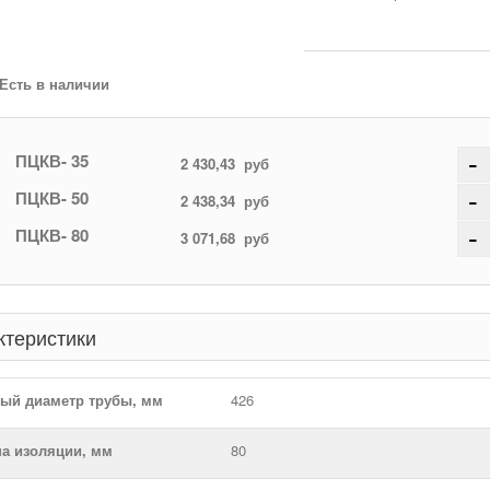
Есть в наличии
-
ПЦКВ- 35
2 430,43
руб
-
ПЦКВ- 50
2 438,34
руб
-
ПЦКВ- 80
3 071,68
руб
ктеристики
ый диаметр трубы, мм
426
а изоляции, мм
80