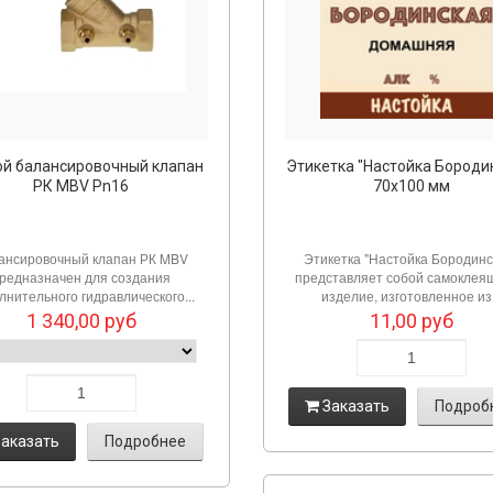
ой балансировочный клапан
Этикетка "Настойка Бороди
РК MBV Pn16
70х100 мм
ансировочный клапан РК MBV
Этикетка "Настойка Бородинс
редназначен для создания
представляет собой самоклея
лнительного гидравлического...
изделие, изготовленное из.
1 340,00
руб
11,00
руб
Заказать
Подроб
аказать
Подробнее