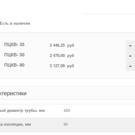
Есть в наличии
-
ПЦКВ- 35
2 446,25
руб
-
ПЦКВ- 50
2 470,00
руб
-
ПЦКВ- 80
3 127,09
руб
ктеристики
ый диаметр трубы, мм
426
а изоляции, мм
90