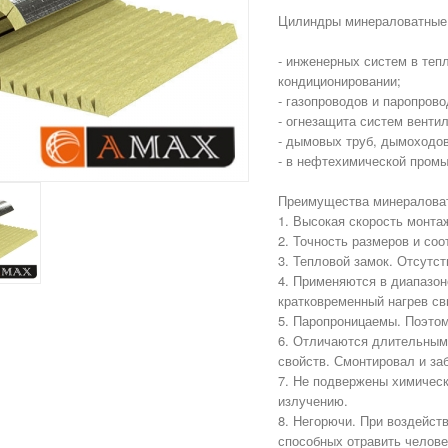
Цилиндры минераловатные 
- инженерных систем в теп
кондиционировании;
- газопроводов и паропрово
- огнезащита систем венти
- дымовых труб, дымоходо
- в нефтехимической пром
Преимущества минералова
1. Высокая скорость монта
2. Точность размеров и соо
3. Тепловой замок. Отсутс
4. Применяются в диапазон
кратковременный нагрев св
5. Паропроницаемы. Поэтом
6. Отличаются длительным
свойств. Смонтировал и за
7. Не подвержены химичес
излучению.
8. Негорючи. При воздейст