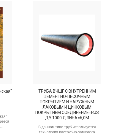
нская"
ТРУБА ВЧШГ С ВНУТРЕННИМ
ЦЕМЕНТНО-ПЕСОЧНЫМ
ПОКРЫТИЕМ И НАРУЖНЫМ
ЛАКОВЫМ И ЦИНКОВЫМ
ПОКРЫТИЕМ СОЕДИНЕНИЕ=RJS
кая"
ДУ 1000 ДЛИНА=6,0М
щееся
..
В данном типе труб используется
технология раструбно-замкового