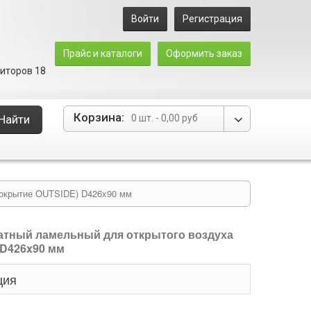
Войти
Регистрация
Прайс и каталоги
Оформить заказ
зиторов 18
Корзина:
Найти
0 шт.
-
0,00 руб
покрытие OUTSIDE) D426x90 мм
тный ламельный для открытого воздуха
 D426x90 мм
ция