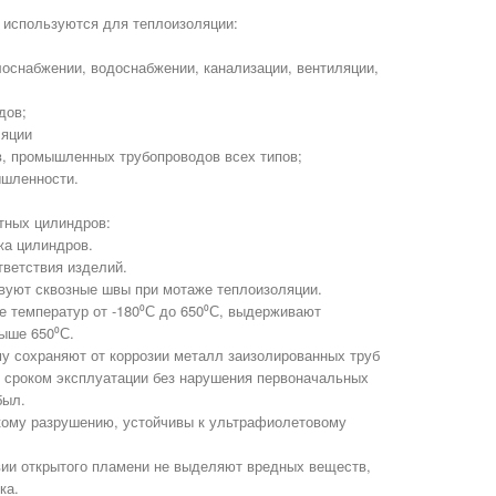
используются для теплоизоляции:
лоснабжении, водоснабжении, канализации, вентиляции,
дов;
ляции
в, промышленных трубопроводов всех типов;
ышленности.
тных цилиндров:
жа цилиндров.
тветствия изделий.
твуют сквозные швы при мотаже теплоизоляции.
е температур от -180⁰С до 650⁰С, выдерживают
ыше 650⁰С.
у сохраняют от коррозии металл заизолированных труб
 сроком эксплуатации без нарушения первоначальных
был.
кому разрушению, устойчивы к ультрафиолетовому
вии открытого пламени не выделяют вредных веществ,