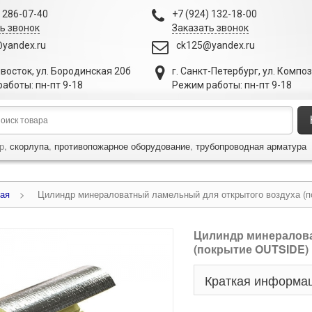
) 286-07-40
+7 (924) 132-18-00
ь звонок
Заказать звонок
yandex.ru
ck125@yandex.ru
ивосток
,
ул. Бородинская 20б
г. Санкт-Петербург
,
ул. Компо
аботы: пн-пт 9-18
Режим работы: пн-пт 9-18
р,
скорлупа
,
противопожарное оборудование
,
трубопроводная арматура
ая
>
Цилиндр минераловатный ламельный для открытого воздуха (
Цилиндр минералова
(покрытие OUTSIDE)
Краткая информа