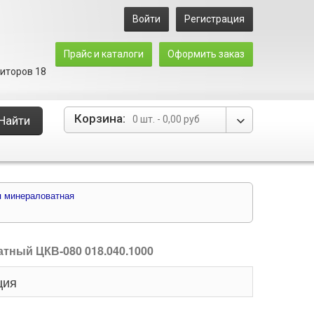
Войти
Регистрация
Прайс и каталоги
Оформить заказ
зиторов 18
Корзина:
Найти
0 шт.
-
0,00 руб
я минераловатная
тный ЦКВ-080 018.040.1000
ция