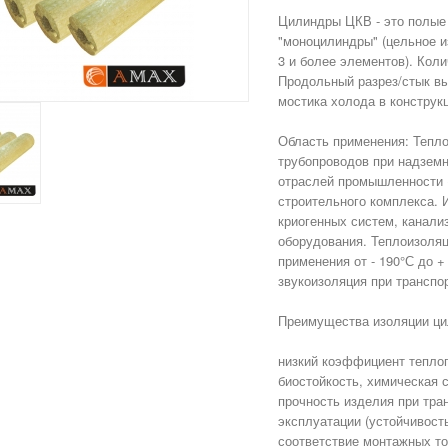
Цилиндры ЦКВ - это полые 
"моноцилиндры" (цельное из
3 и более элементов). Кол
Продольный разрез/стык в
мостика холода в конструк
Область применения: Тепло
трубопроводов при надземн
отраслей промышленности 
строительного комплекса. 
криогенных систем, канали
оборудования. Теплоизоля
применения от - 190°С до +
звукоизоляция при транспор
Преимущества изоляции ци
низкий коэффициент теплоп
биостойкость, химическая 
прочность изделия при тра
эксплуатации (устойчивост
соответствие монтажных т