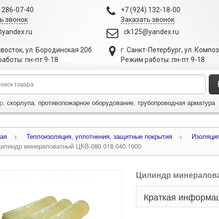
) 286-07-40
+7 (924) 132-18-00
ь звонок
Заказать звонок
yandex.ru
ck125@yandex.ru
ивосток
,
ул. Бородинская 20б
г. Санкт-Петербург
,
ул. Компо
аботы: пн-пт 9-18
Режим работы: пн-пт 9-18
р,
скорлупа
,
противопожарное оборудование
,
трубопроводная арматура
ая
>
Теплоизоляция, уплотнения, защитные покрытия
>
Изоляци
илиндр минераловатный ЦКВ-080 018.040.1000
Цилиндр минералова
Краткая информа