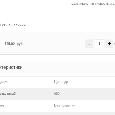
Есть в наличии
-
+
325,00
руб
ктеристики
делия
Цилиндр
ть, кг/м3
080
ие
Без покрытия