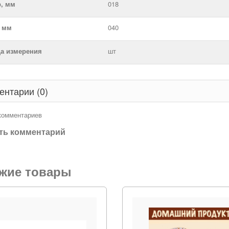
р, мм
018
, мм
040
а измерения
шт
ентарии (0)
 комментариев
ть комментарий
жие товары