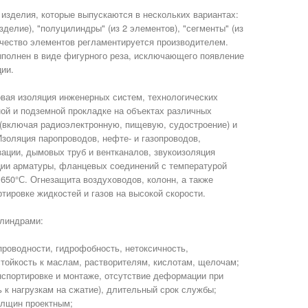
изделия, которые выпускаются в нескольких вариантах:
делие), "полуцилиндры" (из 2 элементов), "сегменты" (из
ичество элементов регламентируется производителем.
ыполнен в виде фигурного реза, исключающего появление
ции.
вая изоляция инженерных систем, технологических
ой и подземной прокладке на объектах различных
(включая радиоэлектронную, пищевую, судостроение) и
Изоляция паропроводов, нефте- и газопроводов,
зации, дымовых труб и вентканалов, звукоизоляция
ции арматуры, фланцевых соединений с температурой
 650°С. Огнезащита воздуховодов, колонн, а также
тировке жидкостей и газов на высокой скорости.
линдрами:
роводности, гидрофобность, нетоксичность,
стойкость к маслам, растворителям, кислотам, щелочам;
нспортировке и монтаже, отсутствие деформации при
ь к нагрузкам на сжатие), длительный срок службы;
олщин проектным;