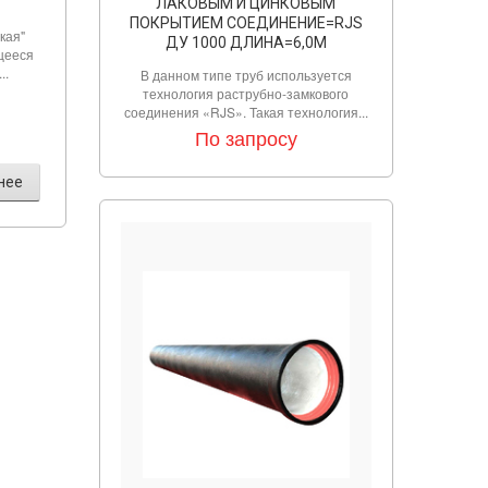
ЛАКОВЫМ И ЦИНКОВЫМ
ПОКРЫТИЕМ СОЕДИНЕНИЕ=RJS
кая"
ДУ 1000 ДЛИНА=6,0М
щееся
..
В данном типе труб используется
технология раструбно-замкового
соединения «RJS». Такая технология...
По запросу
нее