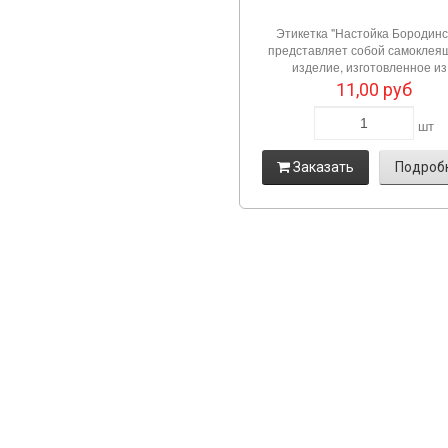
Этикетка "Настойка Бородинс
представляет собой самоклея
изделие, изготовленное из.
11,00
руб
шт
Заказать
Подроб