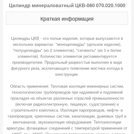
Цилиндр минераловатный ЦКВ-080 070.020.1000
Краткая информация
Цилиндры ЦКВ - это полые изделия, которые выпускаются в
нескольких вариантах: "моноцилиндры" (цельное изделие),
"полуцилиндры" (из 2 элементов), "сегменты" (из 3 и более
элементов). Количество элементов регламентируется
производителем. Продольный разрез/стык выполнен в виде
фигурного реза, исключающего появление мостика холода в
конструкции.
Область применения: Тепловая изоляция инженерных систем,
технологических трубопроводов при надземной и подземной
прокладке на объектах различных отраслей промышленности
(включая радиоэлектронную, пищевую, судостроение) и
строительного комплекса. Изоляция паропроводов, нефте- и
газопроводов, криогенных систем, канализации, дымовых труб и
вентканалов, звукоизоляция оборудования. Теплоизоляции
арматуры, фланцевых соединений с температурой применения от
- 190°С до + 650°С. Огнезащита воздуховодов, колонн, а также