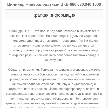
Цилиндр минераловатный ЦКВ-080 630.040.1000
Краткая информация
Цилиндры ЦКВ - это полые изделия, которые выпускаются в
нескольких вариантах: "моноцилиндры" (цельное изделие),
"полуцилиндры" (из 2 элементов), "сегменты" (из 3 и более
элементов). Количество элементов регламентируется
производителем. Продольный разрез/стык выполнен в виде
фигурного реза, исключающего появление мостика холода в
конструкции.
Область применения: Тепловая изоляция инженерных систем,
технологических трубопроводов при надземной и подземной
прокладке на объектах различных отраслей промышленности
(включая радиоэлектронную, пищевую, судостроение) и
строительного комплекса. Изоляция паропроводов, нефте- и
газопроводов, криогенных систем, канализации, дымовых труб и
вентканалов, звукоизоляция оборудования. Теплоизоляции
арматуры, фланцевых соединений с температурой применения от
- 190°С до + 650°С. Огнезащита воздуховодов, колонн, а также