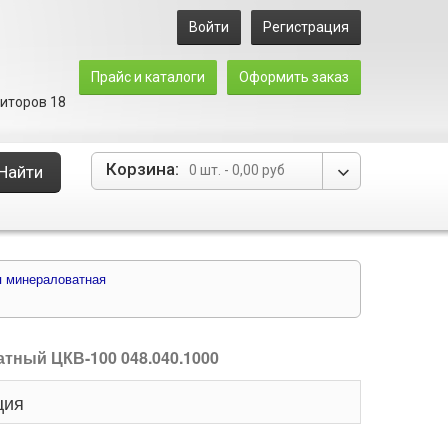
Войти
Регистрация
Прайс и каталоги
Оформить заказ
зиторов 18
Корзина:
Найти
0 шт.
-
0,00 руб
я минераловатная
тный ЦКВ-100 048.040.1000
ция