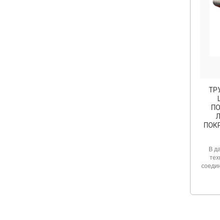
ТР
П
ПОК
В д
тех
соедин