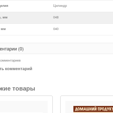
делия
Цилиндр
р, мм
048
, мм
040
ентарии (0)
 комментариев
ть комментарий
жие товары