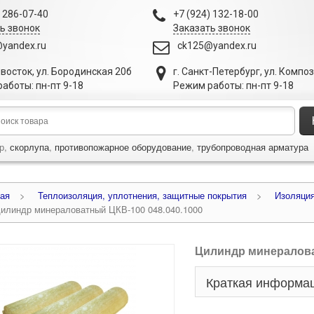
) 286-07-40
+7 (924) 132-18-00
ь звонок
Заказать звонок
yandex.ru
ck125@yandex.ru
ивосток
,
ул. Бородинская 20б
г. Санкт-Петербург
,
ул. Компо
аботы: пн-пт 9-18
Режим работы: пн-пт 9-18
р,
скорлупа
,
противопожарное оборудование
,
трубопроводная арматура
ая
>
Теплоизоляция, уплотнения, защитные покрытия
>
Изоляци
илиндр минераловатный ЦКВ-100 048.040.1000
Цилиндр минералова
Краткая информа