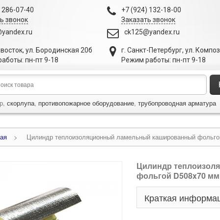
) 286-07-40
+7 (924) 132-18-00
ь звонок
Заказать звонок
yandex.ru
ck125@yandex.ru
ивосток
,
ул. Бородинская 20б
г. Санкт-Петербург
,
ул. Компо
аботы: пн-пт 9-18
Режим работы: пн-пт 9-18
р,
скорлупа
,
противопожарное оборудование
,
трубопроводная арматура
ая
>
Цилиндр теплоизоляционный ламельный кашированный фольго
Цилиндр теплоизол
фольгой D508x70 мм
Краткая информа