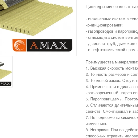
Цилиндры минераловатные 
- инженерных систем в теп
кондиционировании;
- газопроводов и паропрово
- огнезащита систем венти
- дымовых труб, дымоходо
- в нефтехимической пром
Преимущества минералова
1. Высокая скорость монта
2. Точность размеров и соо
3. Тепловой замок. Отсутс
4. Применяются в диапазон
кратковременный нагрев св
5. Паропроницаемы. Поэтом
6. Отличаются длительным
свойств. Смонтировал и за
7. Не подвержены химичес
излучению.
8. Негорючи. При воздейст