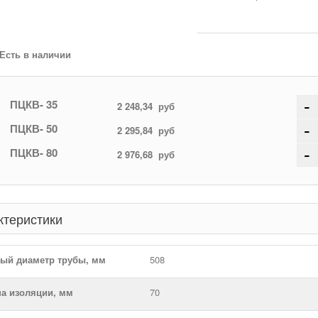
Есть в наличии
-
ПЦКВ- 35
2 248,34
руб
-
ПЦКВ- 50
2 295,84
руб
-
ПЦКВ- 80
2 976,68
руб
ктеристики
ый диаметр трубы, мм
508
а изоляции, мм
70