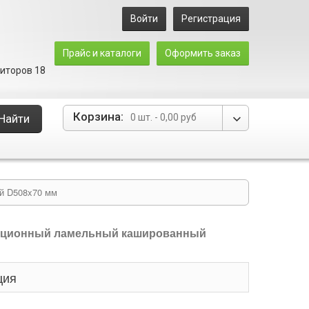
Войти
Регистрация
Прайс и каталоги
Оформить заказ
зиторов 18
Корзина:
Найти
0 шт.
-
0,00 руб
й D508x70 мм
яционный ламельный кашированный
ция