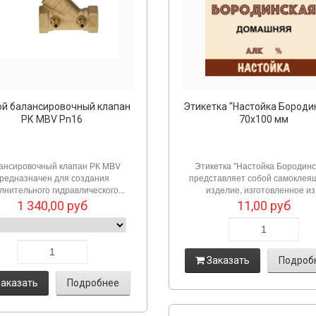
ой балансировочный клапан
Этикетка "Настойка Бороди
РК MBV Pn16
70х100 мм
ансировочный клапан РК MBV
Этикетка "Настойка Бородинс
редназначен для создания
представляет собой самоклея
лнительного гидравлического...
изделие, изготовленное из.
1 340,00
руб
11,00
руб
Заказать
Подроб
аказать
Подробнее