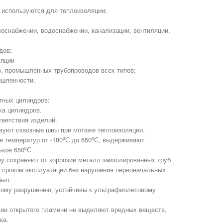
используются для теплоизоляции:
лоснабжении, водоснабжении, канализации, вентиляции,
дов;
ляции
в, промышленных трубопроводов всех типов;
ышленности.
тных цилиндров:
жа цилиндров.
тветствия изделий.
твуют сквозные швы при мотаже теплоизоляции.
е температур от -180⁰С до 650⁰С, выдерживают
ыше 650⁰С.
у сохраняют от коррозии металл заизолированных труб
 сроком эксплуатации без нарушения первоначальных
был.
кому разрушению, устойчивы к ультрафиолетовому
вии открытого пламени не выделяют вредных веществ,