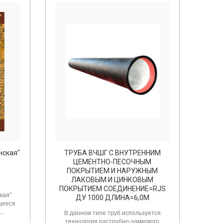
нская"
ТРУБА ВЧШГ С ВНУТРЕННИМ
ЦЕМЕНТНО-ПЕСОЧНЫМ
ПОКРЫТИЕМ И НАРУЖНЫМ
ЛАКОВЫМ И ЦИНКОВЫМ
ПОКРЫТИЕМ СОЕДИНЕНИЕ=RJS
кая"
ДУ 1000 ДЛИНА=6,0М
щееся
..
В данном типе труб используется
технология раструбно-замкового