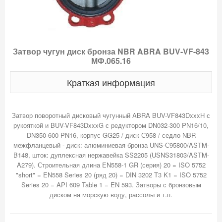
Затвор чугун диск бронза NBR ABRA BUV-VF-843
МФ.065.16
Краткая информация
Затвор поворотный дисковый чугунный ABRA BUV-VF843DxxxH с
рукояткой и BUV-VF843DxxxG с редуктором DN032-300 PN16/10,
DN350-600 PN16, корпус GG25 / диск С958 / седло NBR
межфланцевый - диск: алюминиевая бронза UNS-С95800/ASTM-
B148, шток: дуплексная нержавейка SS2205 (USNS31803/ASTM-
A279). Строительная длина EN558-1 GR (серия) 20 = ISO 5752
"short" = EN558 Series 20 (ряд 20) = DIN 3202 T3 K1 = ISO 5752
Series 20 = API 609 Table 1 = EN 593. Затворы с бронзовым