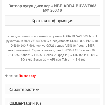
Затвор чугун диск нерж NBR ABRA BUV-VF863
МФ.200.16
Краткая информация
Затвор дисковый поворотный чугунный ABRA BUV-VF863DxxxH с
рукояткой и BUV-VF863DxxxG с редуктором DN032-300 PN16/10,
DN350-600 PN16, корпус GG25 / диск AISI316 / седло NBR
межфланцевый. Строительная длина EN558-1 GR (серия) 20 =
ISO 5752 "short" = EN558 Series 20 (ряд 20) = DIN 3202 T3 K1 =
Наличие:
По запросу
Характеристики
Комментарии (0)