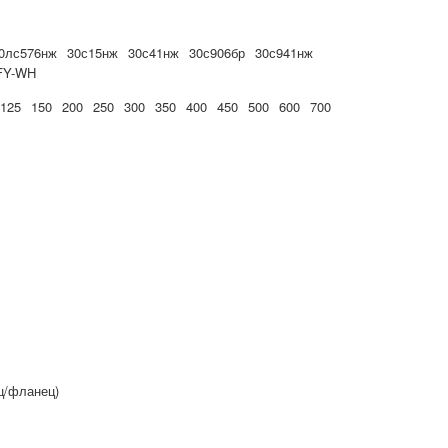
0лс576нж
30с15нж
30с41нж
30с906бр
30с941нж
FY-WH
125
150
200
250
300
350
400
450
500
600
700
ц/фланец)