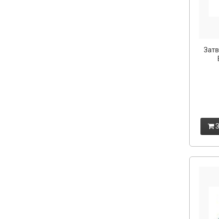
Затв
З