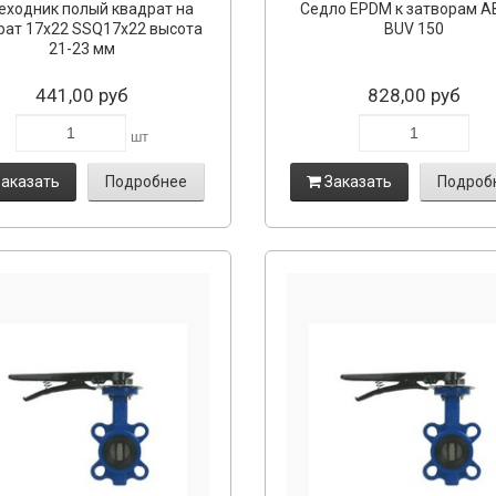
еходник полый квадрат на
Седло EPDM к затворам A
рат 17х22 SSQ17x22 высота
BUV 150
21-23 мм
441,00 руб
828,00 руб
шт
аказать
Подробнее
Заказать
Подроб