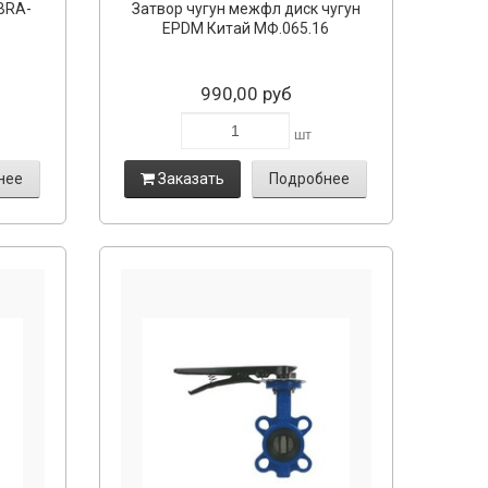
BRA-
Затвор чугун межфл диск чугун
EPDM Китай МФ.065.16
990,00 руб
шт
нее
Заказать
Подробнее