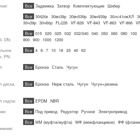
лия:
Все
Задвижка
Затвор
Комплектующие
Шибер
Все
30б2бк
30вч39р
30вч539р
30вч939р
30лс41нжХЛ
3
30ч39р
30ч6бр
FL-226
VF-826
VF-843
VF-863
VF-866
V
Все
015
020
025
032
032/040
040
050
065
080
100
й, DN:
800
900
1000
1200
льное
Все
4
6
7
10
16
25
40
63
е, PN:
л
Все
Бронза
Сталь
Чугун
л диска,
Все
Бронза
Нерж сталь
Чугун
Чугун+резина
л седла:
Все
EPDM
NBR
ние:
Все
Под привод
Редуктор
Ручное
Электропривод
Все
ММ (муфта/муфта)
МФ (межфланцевое)
ФФ (флане
инения: