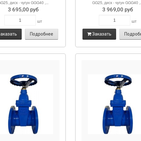
G25, диск - чугун GGG40 ,...
GG25, диск - чугун GGG40 ,.
3 695,00 руб
3 969,00 руб
шт
шт
аказать
Подробнее
Заказать
Подроб