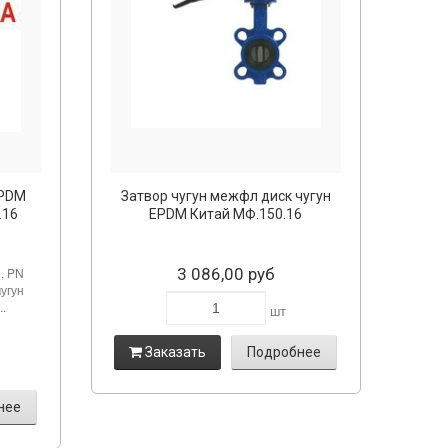
EPDM
Затвор чугун межфл диск чугун
.16
EPDM Китай МФ.150.16
, PN
3 086,00 руб
чугун
..
шт
Заказать
Подробнее
нее