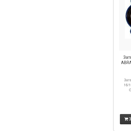
Зат
ABRA
Зат
16/1
G
З