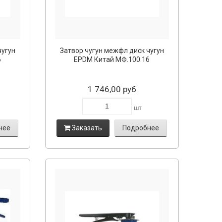
чугун
Затвор чугун межфл диск чугун
6
EPDM Китай МФ.100.16
1 746,00 руб
шт
нее
Заказать
Подробнее