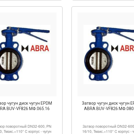
вор чугун диск чугун EPDM
Затвор чугун диск чугун 
RA BUV-VF826 МФ.065.16
ABRA BUV-VF826 МФ.080
вор поворотный DN32-600, PN
Затвор поворотный DN32-600
0, Тмакс.=110° C корпус - чугун
16/10, Тмакс.=110° C корпус - 