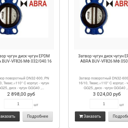
вор чугун диск чугун EPDM
Затвор чугун диск чугун 
 BUV-VF826 МФ.032/040.16
ABRA BUV-VF826 МФ.050
вор поворотный DN32-600, PN
Затвор поворотный DN32-600
0, Тмакс.=110° C корпус - чугун
16/10, Тмакс.=110° C корпус - 
G25, диск - чугун GGG40 ,...
GG25, диск - чугун GGG40 ,.
2 898,00 руб
3 024,00 руб
шт
шт
аказать
Подробнее
Заказать
Подроб