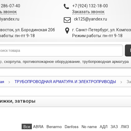
) 286-07-40
+7 (924) 132-18-00
ь звонок
Заказать звонок
yandex.ru
ck125@yandex.ru
ивосток
,
ул. Бородинская 20б
г. Санкт-Петербург
,
ул. Компо
аботы: пн-пт 9-18
Режим работы: пн-пт 9-18
р,
скорлупа
,
противопожарное оборудование
,
трубопроводная арматура
ая
>
ТРУБОПРОВОДНАЯ АРМАТУРА И ЭЛЕКТРОПРИВОДЫ
>
За
ижки, затворы
Все
ABRA
Benarmo
Danfoss
No name
АДЛ
ЗАЗ
ЛМЗ