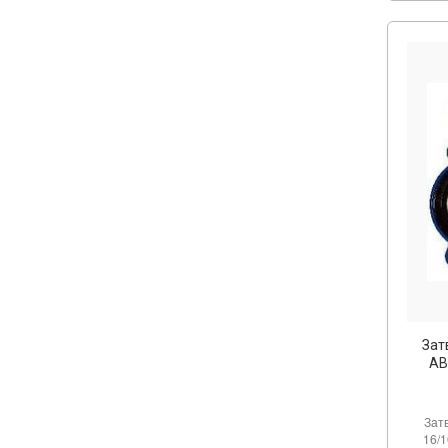
Зат
AB
Зат
16/1