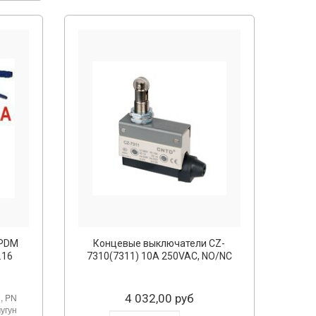
EPDM
Концевые выключатели CZ-
.16
7310(7311) 10A 250VAC, NO/NC
, PN
4 032,00 руб
чугун