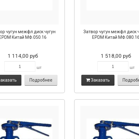
ор чугун межфл диск чугун
Затвор чугун межфл диск 
EPDM Китай МФ.050.16
EPDM Китай МФ.080.1
1 114,00 руб
1 518,00 руб
шт
шт
аказать
Подробнее
Заказать
Подроб