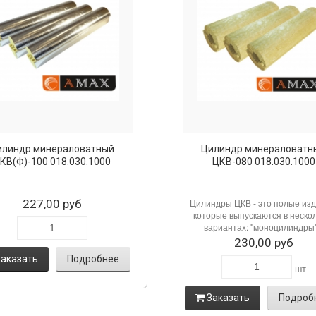
илиндр минераловатный
Цилиндр минераловатн
КВ(Ф)-100 018.030.1000
ЦКВ-080 018.030.1000
227,00 руб
Цилиндры ЦКВ - это полые изд
которые выпускаются в неско
вариантах: "моноцилиндры".
230,00 руб
аказать
Подробнее
шт
Заказать
Подроб