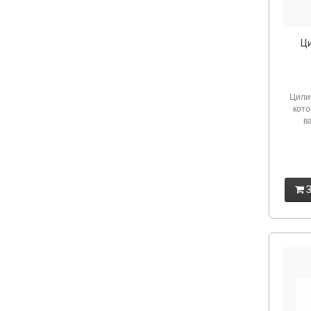
Ц
Цили
кото
в
З