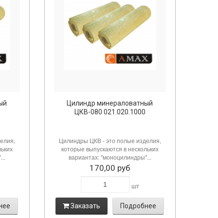
ый
Цилиндр минераловатный
ЦКВ-080 021.020.1000
елия,
Цилиндры ЦКВ - это полые изделия,
льких
которые выпускаются в нескольких
..
вариантах: "моноцилиндры"...
170,00 руб
шт
нее
Заказать
Подробнее