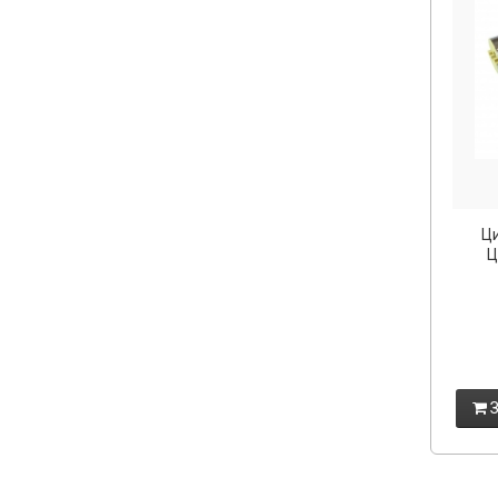
Ц
Ц
З