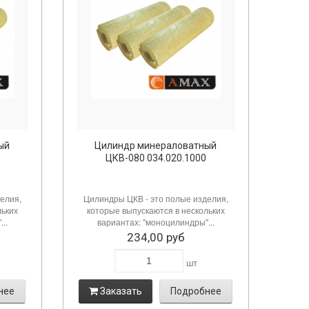
ый
Цилиндр минераловатный
ЦКВ-080 034.020.1000
елия,
Цилиндры ЦКВ - это полые изделия,
льких
которые выпускаются в нескольких
..
вариантах: "моноцилиндры"...
234,00 руб
шт
нее
Заказать
Подробнее