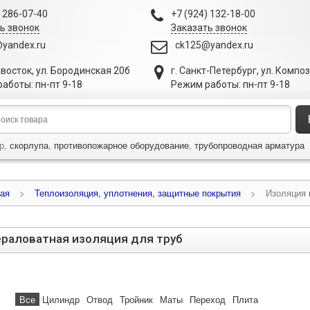
) 286-07-40
+7 (924) 132-18-00
ь звонок
Заказать звонок
yandex.ru
ck125@yandex.ru
ивосток
,
ул. Бородинская 20б
г. Санкт-Петербург
,
ул. Компо
аботы: пн-пт 9-18
Режим работы: пн-пт 9-18
р,
скорлупа
,
противопожарное оборудование
,
трубопроводная арматура
ая
>
Теплоизоляция, уплотнения, защитные покрытия
>
Изоляция 
раловатная изоляция для труб
Все
Цилиндр
Отвод
Тройник
Маты
Переход
Плита