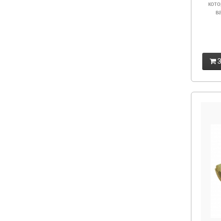
кото
в
З