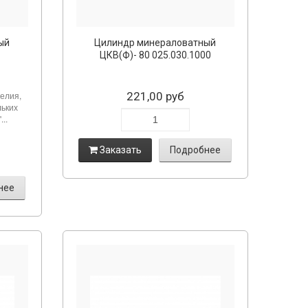
ый
Цилиндр минераловатный
ЦКВ(Ф)- 80 025.030.1000
елия,
221,00 руб
льких
..
Заказать
Подробнее
нее