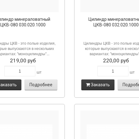
илиндр минераловатный
Цилиндр минераловатн
ЦКВ-080 030.020.1000
ЦКВ-080 032.020.1000
ндры ЦКВ - это полые изделия,
Цилиндры ЦКВ - это полые изд
рые выпускаются в нескольких
которые выпускаются в неско
ариантах: "моноцилиндры"...
вариантах: "моноцилиндры".
219,00 руб
220,00 руб
шт
шт
аказать
Подробнее
Заказать
Подроб